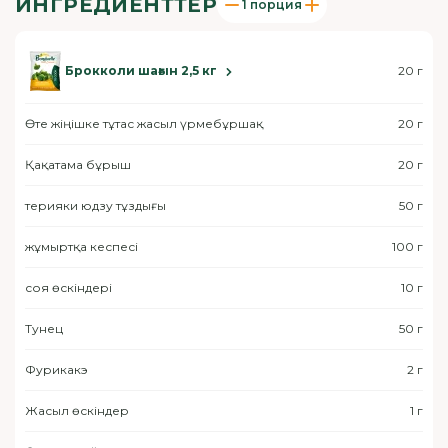
ИНГРЕДИЕНТТЕР
1 порция
Брокколи шағын 2,5 кг
20 г
Өте жіңішке тұтас жасыл үрмебұршақ
20 г
Қақатама бұрыш
20 г
терияки юдзу тұздығы
50 г
жұмыртқа кеспесі
100 г
соя өскіндері
10 г
Тунец
50 г
Фурикакэ
2 г
Жасыл өскіндер
1 г