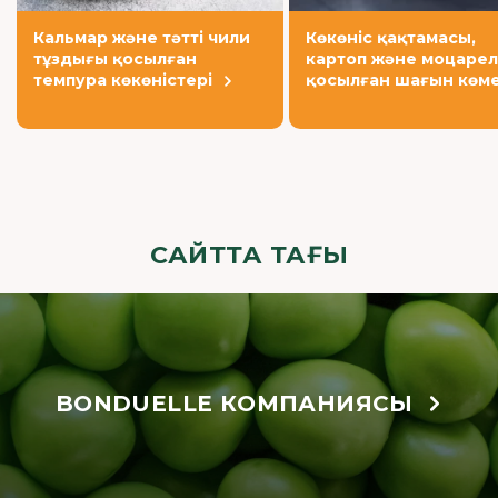
Кальмар және тәтті чили
Көкөніс қақтамасы,
тұздығы қосылған
картоп және моцарел
темпура көкөністері
қосылған шағын көм
САЙТТА ТАҒЫ
BONDUELLE КОМПАНИЯСЫ