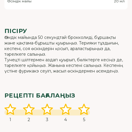
Өсімдік майы
20 мл
ПІСІРУ
Өсімдік майында 50 секундтай брокколиді, бұршақты
және қақтама-бұрышты қуырыңыз. Терияки тұздығын,
кеспені, соя өскіндерін қосып, араластырыңыз да,
тәрелкеге салыңыз.
Тунецті шілтермен аздап қуырып, бөліктерге кесіңіз де,
тәрелкеге қойыңыз. Жанына кеспені салыңыз. Кеспенің
үстіне фурикакэ сеуіп, жасыл өскіндермен әсемдеңіз.
РЕЦЕПТІ БАҒАЛАҢЫЗ
1
2
3
4
5