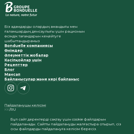
Біз адамдарды олардың амандығы мен
ғаламшардың денсаулығы үшін рационын
өсімдік тағамдарын кеңейтуге
шабыттандырамыз
Bonduelle компаниясы
Өнімдер
Әлеуметтік жобалар
Кәсіпқойлар үшін
Рецепттер
Блог
Мансап
Байланысулар және кері байланыс
Пайдаланушы келісімі
KK
RU
Бұл сайт деректерді сақтау үшін cookie файлдарын
пайдаланады. Сайтты пайдалануды жалғастыра отырып, сіз
осы файлдарды пайдалануға келісім бересіз.
Материалдарды көшіру және жариялау біздің сайтқа