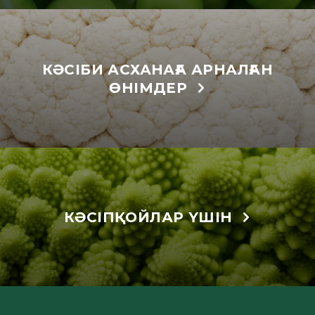
КӘСІБИ АСХАНАҒА АРНАЛҒАН
ӨНІМДЕР
КӘСІПҚОЙЛАР ҮШІН