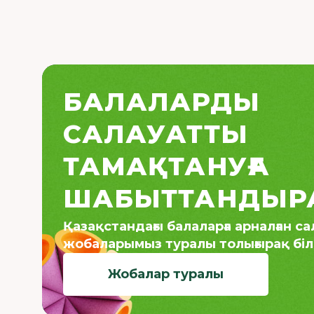
БАЛАЛАРДЫ
САЛАУАТТЫ
ТАМАҚТАНУҒА
ШАБЫТТАНДЫР
Қазақстандағы балаларға арналған с
жобаларымыз туралы толығырақ білі
Жобалар туралы