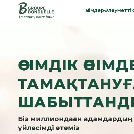
Өнімдер
Әлеуметті
ӨСІМДІК ӨНІМ
ТАМАҚТАНУҒ
ШАБЫТТАНД
Біз миллиондаған адамдардың
үйлесімді етеміз