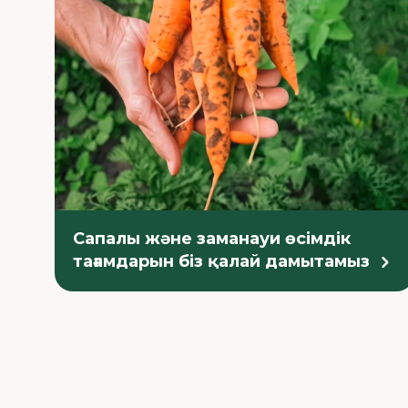
Сапалы және заманауи өсімдік
тағамдарын біз қалай дамытамыз