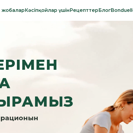
к жобалар
Кәсіпқойлар үшін
Рецепттер
Блог
Bonduel
ДЕРІМЕН
А
ЫРАМЫЗ
 рационын