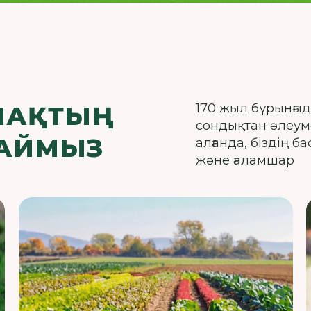
ПАҚТЫҢ
170 жыл бұрынғыд
сондықтан әлеуме
ЛАЙМЫЗ
алғанда, біздің 
және ғаламшар