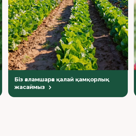
Біз ғаламшарға қалай қамқорлық
жасаймыз