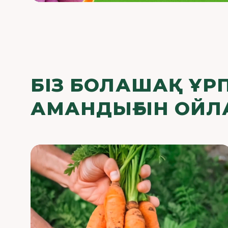
БІЗ БОЛАШАҚ ҰР
АМАНДЫҒЫН ОЙ