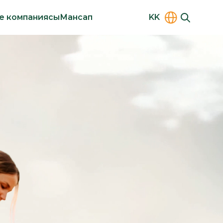
le компаниясы
Мансап
KK