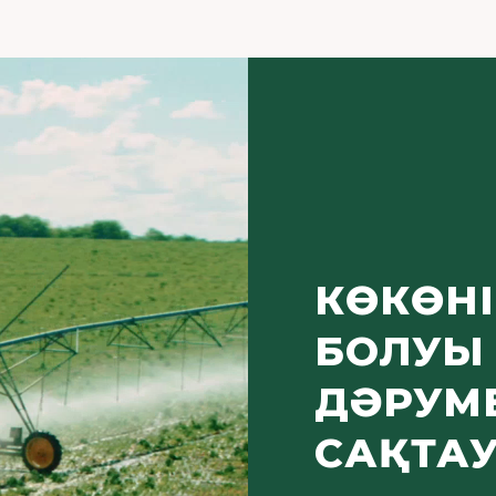
КӨКӨНІ
БОЛУЫ
ДӘРУМ
САҚТА