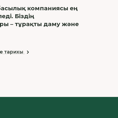
тбасылық компаниясы ең
еді. Біздің
ары – тұрақты даму және
le тарихы