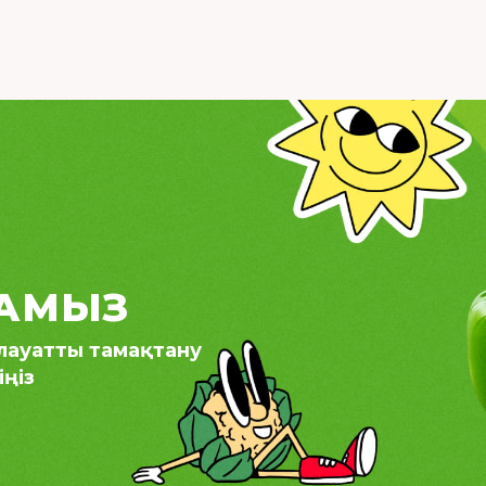
АМЫЗ
алауатты тамақтану
ңіз