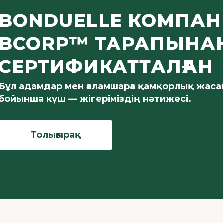
BONDUELLE КОМПАН
BCORP™ ТАРАПЫНА
СЕРТИФИКАТТАЛҒАН
Бұл адамдар мен ғаламшарға қамқорлық жаса
бойынша күш — жігеріміздің нәтижесі.
Толығырақ