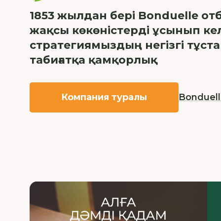
1853 жылдан бері Bonduelle о
жақсы көкөністерді ұсынып кел
стратегиямыздың негізгі тұст
табиғатқа қамқорлық
Компания туралы
Bonduel