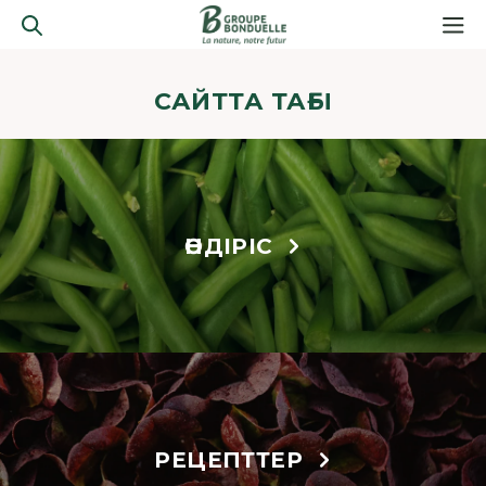
САЙТТА ТАҒЫ
ӨНДІРІС
РЕЦЕПТТЕР