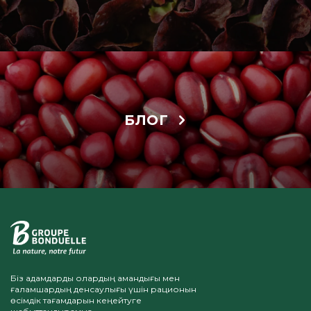
БЛОГ
Біз адамдарды олардың амандығы мен
ғаламшардың денсаулығы үшін рационын
өсімдік тағамдарын кеңейтуге