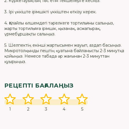
2. Күркетауықтың төс етін текшелерге кесіңіз.
3. Ірі үккіште ірімшікті үккіштен өткізу керек.
4. Қолайлы өлшемдегі тәрелкеге тортильяны салыңыз,
жарты тортильяға ірімшік, қызанақ, асжапырақ,
үрмебұршақты салыңыз.
5. Шелпектің екінші жартысымен жауып, аздап басыңыз.
Микротолқынды пештің қуатына байланысты 2-3 минутқа
қойыңыз. Немесе табада әр жағынан 2-3 минуттан
қуырыңыз.
РЕЦЕПТІ БАҒАЛАҢЫЗ
1
2
3
4
5