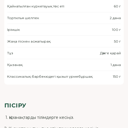
Қайнатылған күркетауық төс еті
60 г
Тортилья шелпек
2 дана
Ірімшік
100 г
Жаңа піскен асжапырақ
50 г
Тұз
Дәмге қарай
Қызанақ
1 дана
Классикалық барбекюдегі қызыл үрмебұршақ
150 г
ПІСІРУ
1. Қызанақтарды тілімдерге кесіңіз.