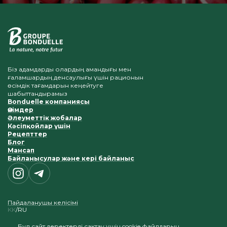
Біз адамдарды олардың амандығы мен
ғаламшардың денсаулығы үшін рационын
өсімдік тағамдарын кеңейтуге
шабыттандырамыз
Bonduelle компаниясы
Өнімдер
Әлеуметтік жобалар
Кәсіпқойлар үшін
Рецепттер
Блог
Мансап
Байланысулар және кері байланыс
Пайдаланушы келісімі
KK
RU
Бұл сайт деректерді сақтау үшін cookie файлдарын