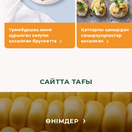
Үрмебұршақ және
Қатпарлы қамырдан
құрылған халуми
саңырауқұлақтар
қосылған брускетта
қосылған
САЙТТА ТАҒЫ
ӨНІМДЕР