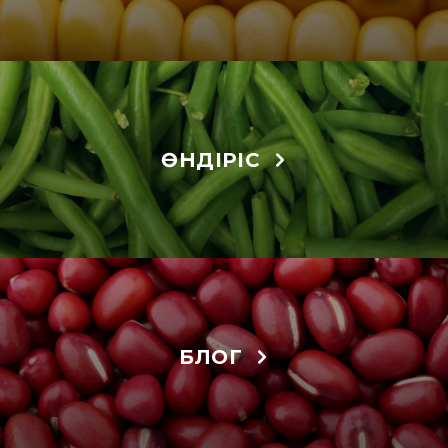
ӨНДІРІС
БЛОГ