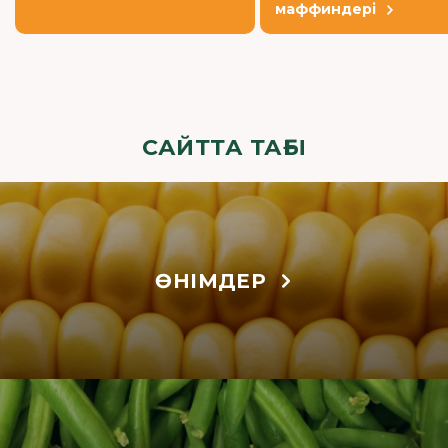
маффиндері
САЙТТА ТАҒЫ
ӨНІМДЕР