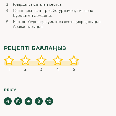
Қиярды сақиналап кесіңіз.
Салат қоспасын грек йогуртымен, тұз және
бұрышпен дәмдеңіз.
Картоп, бұршақ, жұмыртқа және қияр қосыңыз.
Араластырыңыз.
РЕЦЕПТІ БАҒАЛАҢЫЗ
1
2
3
4
5
БӨЛІСУ