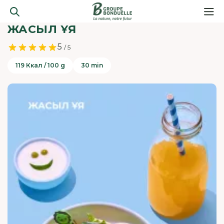
ЖАСЫЛ ҰЯ
5
/ 5
119 Ккал / 100 g
30 min