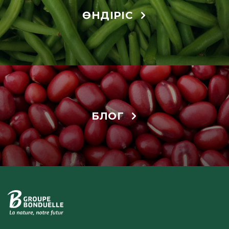
ӨНДІРІС
БЛОГ