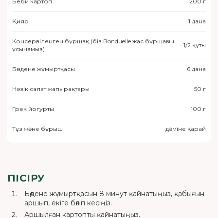
Беби картоп
200 г
Қияр
1 дана
Консервіленген бұршақ (біз Bonduelle жас бұршағын
1/2 құты
ұсынамыз)
Бөдене жұмыртқасы
6 дана
Нәзік салат жапырақтары
50 г
Грек йогурты
100 г
Тұз және бұрыш
дәміне қарай
ПІСІРУ
Бөдене жұмыртқасын 8 минут қайнатыңыз, қабығын
аршып, екіге бөліп кесіңіз.
Аршылған картопты қайнатыңыз.