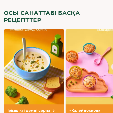
ОСЫ САНАТТАҒЫ БАСҚА
РЕЦЕПТТЕР
Ірімшікті дәмді сорпа
«Калейдоскоп»