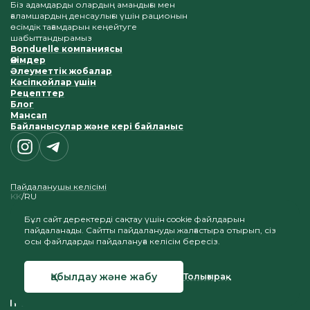
Біз адамдарды олардың амандығы мен
ғаламшардың денсаулығы үшін рационын
өсімдік тағамдарын кеңейтуге
шабыттандырамыз
Bonduelle компаниясы
Өнімдер
Әлеуметтік жобалар
Кәсіпқойлар үшін
Рецепттер
Блог
Мансап
Байланысулар және кері байланыс
Пайдаланушы келісімі
KK
RU
Бұл сайт деректерді сақтау үшін cookie файлдарын
пайдаланады. Сайтты пайдалануды жалғастыра отырып, сіз
осы файлдарды пайдалануға келісім бересіз.
Материалдарды көшіру және жариялау біздің сайтқа
сілтемені сақтау шартымен құпталады
Қабылдау және жабу
Толығырақ
© 2026 Bonduelle Қазақстан
Сайтты құру