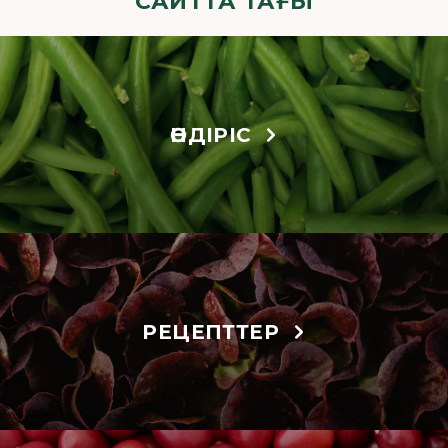
САЙТТА ТАҒЫ
ӨНДІРІС
РЕЦЕПТТЕР