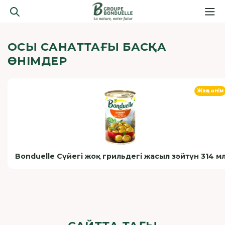
ОСЫ САНАТТАҒЫ БАСҚА
ӨНІМДЕР
Жаңа өнім
Bonduelle Сүйегі жоқ грильдегі жасыл зәйтүн 314 м