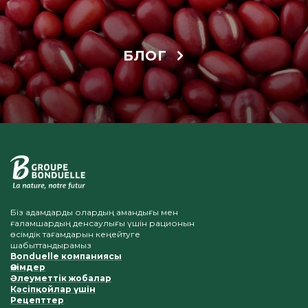
БЛОГ
Біз адамдарды олардың амандығы мен
ғаламшардың денсаулығы үшін рационын
өсімдік тағамдарын кеңейтуге
шабыттандырамыз
Bonduelle компаниясы
Өнімдер
Әлеуметтік жобалар
Кәсіпқойлар үшін
Рецепттер