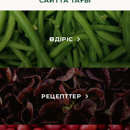
САЙТТА ТАҒЫ
ӨНДІРІС
РЕЦЕПТТЕР