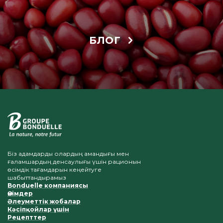
БЛОГ
Біз адамдарды олардың амандығы мен
ғаламшардың денсаулығы үшін рационын
өсімдік тағамдарын кеңейтуге
шабыттандырамыз
Bonduelle компаниясы
Өнімдер
Әлеуметтік жобалар
Кәсіпқойлар үшін
Рецепттер