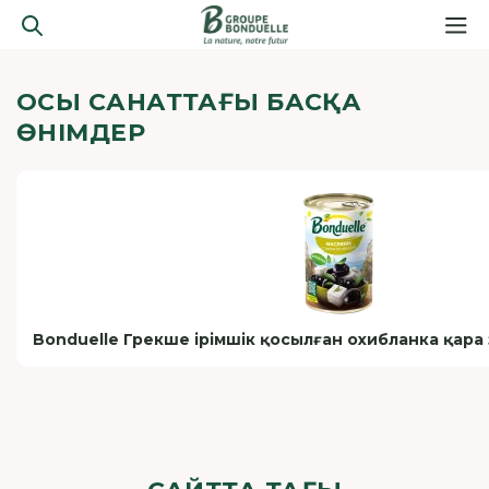
ОСЫ САНАТТАҒЫ БАСҚА
ӨНІМДЕР
Bonduelle Грекше ірімшік қосылған охибланка қара 