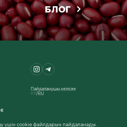
БЛОГ
Пайдаланушы келісімі
KK
RU
ыс
тау үшін cookie файлдарын пайдаланады.