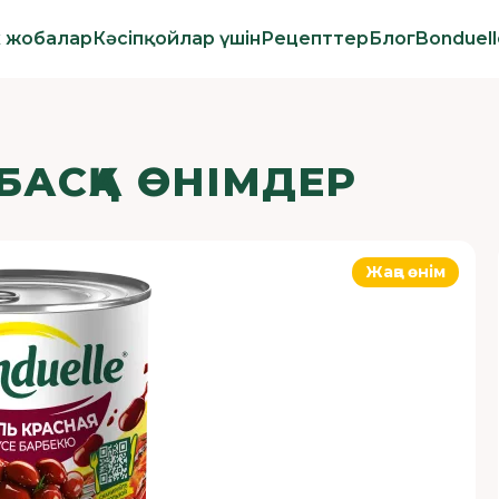
к жобалар
Кәсіпқойлар үшін
Рецепттер
Блог
Bonduel
БАСҚА ӨНІМДЕР
Жаңа өнім