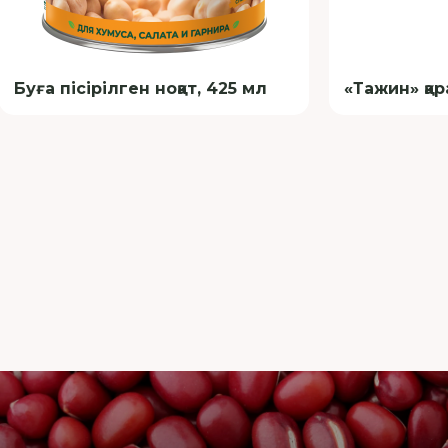
Буға пісірілген ноқат, 425 мл
«Тажин» қар