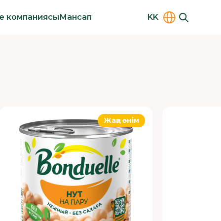
le компаниясы
Мансап
KK
Жаңа өнім