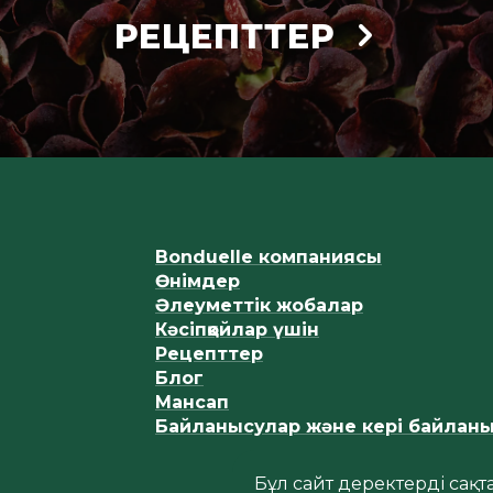
РЕЦЕПТТЕР
Bonduelle компаниясы
Өнімдер
Әлеуметтік жобалар
Кәсіпқойлар үшін
Рецепттер
Блог
Мансап
Байланысулар және кері байлан
Бұл сайт деректерді сақ