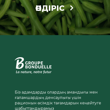
ӨНДІРІС
Біз адамдарды олардың амандығы мен
ғаламшардың денсаулығы үшін
рационын өсімдік тағамдарын кеңейтуге
шабыттандырамыз