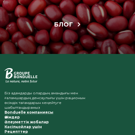
БЛОГ
Біз адамдарды олардың амандығы мен
ғаламшардың денсаулығы үшін рационын
өсімдік тағамдарын кеңейтуге
шабыттандырамыз
Bonduelle компаниясы
Өнімдер
Әлеуметтік жобалар
Кәсіпқойлар үшін
Рецепттер