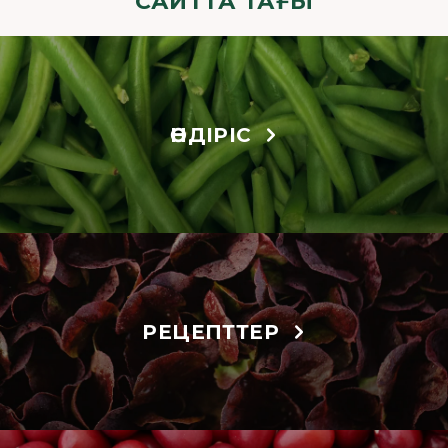
САЙТТА ТАҒЫ
ӨНДІРІС
РЕЦЕПТТЕР