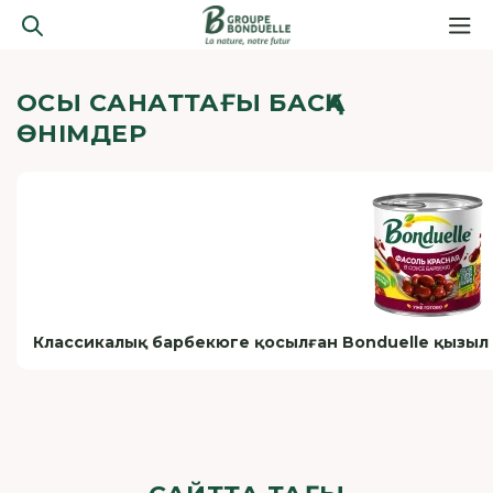
ОСЫ САНАТТАҒЫ БАСҚА
ӨНІМДЕР
Классикалық барбекюге қосылған Bonduelle қызыл 