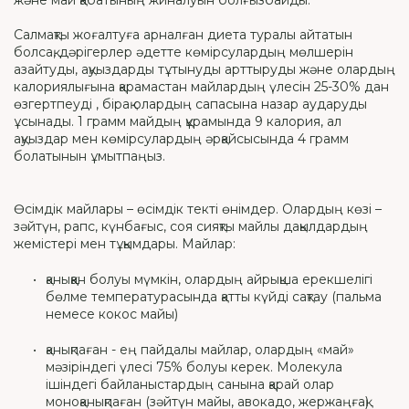
және май қабатының жиналуын болғызбайды.
Салмақты жоғалтуға арналған диета туралы айтатын
болсақ, дәрігерлер әдетте көмірсулардың мөлшерін
азайтуды, ақуыздарды тұтынуды арттыруды және олардың
калориялығына қарамастан майлардың үлесін 25-30% дан
өзгертпеуді , бірақ олардың сапасына назар аударуды
ұсынады. 1 грамм майдың құрамында 9 калория, ал
ақуыздар мен көмірсулардың әрқайсысында 4 грамм
болатынын ұмытпаңыз.
Өсімдік майлары – өсімдік текті өнімдер. Олардың көзі –
зәйтүн, рапс, күнбағыс, соя сияқты майлы дақылдардың
жемістері мен тұқымдары. Майлар:
қаныққан болуы мүмкін, олардың айрықша ерекшелігі
бөлме температурасында қатты күйді сақтау (пальма
немесе кокос майы)
қанықпаған - ең пайдалы майлар, олардың «май»
мәзіріндегі үлесі 75% болуы керек. Молекула
ішіндегі байланыстардың санына қарай олар
моноқанықпаған (зәйтүн майы, авокадо, жержаңғақ)