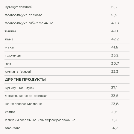
кунжут свежий
61,2
подсолнуха свежие
51,5
подсолнуха обжаренные
49,8
тыквы
49,1
льна
42,2
мака
41,6
горчицы
36,2
чиа
30,7
кумина (зира)
22,3
ДРУГИЕ ПРОДУКТЫ
кунжутная мука
37,1
мякоть кокоса свежая
33,5
кокосовое молоко
23,8
халва
21,5
оливки зеленые консервированные
15,3
авокадо
14,7