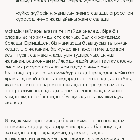
қабыну процестерімен тезірек күресуге көмектеседі
жүйке жүйесінің жұмысын жөнге салады, стресспен
күреседі және жақсы ұйқыны жөнге салады
Өсімдік майлары ағзаға тек пайда әкеледі, бірақ біз
оларды өзіміз зиянды ете аламыз. Бұл екі жағдайда
болады. Біріншіден, біз майларды бақылаусыз тұтынған
кезде. Бір жағынан, біз күнделікті қажетті мөлшерден
асып түсіп, салмақтың қосылуын тудырамыз. Екінші
жағынан, рационнан майларды әдейі алып тастау ағзаны
энергия ресурстарын өзінен іздеуге және оны
бұлшықеттерден алуға мәжбүр етеді. Бірақ содан кейін біз
құрамында майы бар тағамдарды жеген кезде, ағза «Sos,
және кенеттен олар мені тағы қажет нәрседен айырса
ше» режимін іске қосады және төтенше жағдай үшін
майды қамдана бастайды, бұл қайтадан салмақ жинауға
әкеледі.
Өсімдік майлары зиянды болуы мүмкін екінші жағдай -
термиялық өңдеу. Қыздыру майлардағы барлық құнды
заттарды өлтіріп қана қоймайды, полиқанықпаған
қышқылдардың құрылымын канцерогендік қосылыстарға