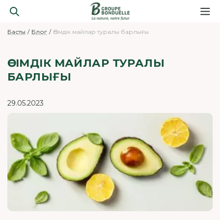
Басты
Блог
Өсімдік майлар туралы барлығы
ӨСІМДІК МАЙЛАР ТУРАЛЫ
БАРЛЫҒЫ
29.05.2023