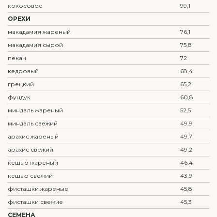
кокосовое
99,1
ОРЕХИ
макадамия жареный
76,1
макадамия сырой
75,8
пекан
72
кедровый
68,4
грецкий
65,2
фундук
60,8
миндаль жареный
52,5
миндаль свежий
49,9
арахис жареный
49,7
арахис свежий
49,2
кешью жареный
46,4
кешью свежий
43,9
фисташки жареные
45,8
фисташки свежие
45,3
СЕМЕНА