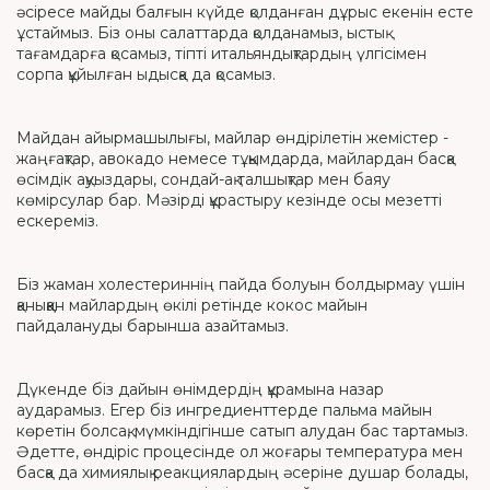
әсіресе майды балғын күйде қолданған дұрыс екенін есте
ұстаймыз. Біз оны салаттарда қолданамыз, ыстық
тағамдарға қосамыз, тіпті итальяндықтардың үлгісімен
сорпа құйылған ыдысқа да қосамыз.
Майдан айырмашылығы, майлар өндірілетін жемістер -
жаңғақтар, авокадо немесе тұқымдарда, майлардан басқа
өсімдік ақуыздары, сондай-ақ талшықтар мен баяу
көмірсулар бар. Мәзірді құрастыру кезінде осы мезетті
ескереміз.
Біз жаман холестериннің пайда болуын болдырмау үшін
қаныққан майлардың өкілі ретінде кокос майын
пайдалануды барынша азайтамыз.
Дүкенде біз дайын өнімдердің құрамына назар
аударамыз. Егер біз ингредиенттерде пальма майын
көретін болсақ, мүмкіндігінше сатып алудан бас тартамыз.
Әдетте, өндіріс процесінде ол жоғары температура мен
басқа да химиялық реакциялардың әсеріне душар болады,