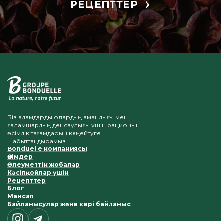
РЕЦЕПТТЕР
Біз адамдарды олардың амандығы мен
ғаламшардың денсаулығы үшін рационын
өсімдік тағамдарын кеңейтуге
шабыттандырамыз
Bonduelle компаниясы
Өнімдер
Әлеуметтік жобалар
Кәсіпқойлар үшін
Рецепттер
Блог
Мансап
Байланысулар және кері байланыс