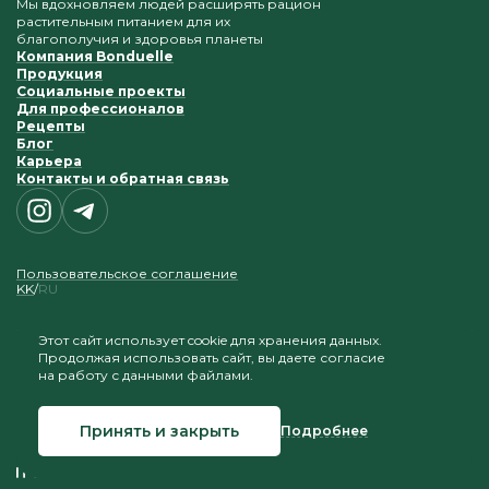
Мы вдохновляем людей расширять рацион
растительным питанием для их
благополучия и здоровья планеты
Компания Bonduelle
Продукция
Социальные проекты
Для профессионалов
Рецепты
Блог
Карьера
Контакты и обратная связь
Пользовательское соглашение
KK
RU
Этот сайт использует cookie для хранения данных.
Продолжая использовать сайт, вы даете согласие
Приветствуется копирование и размещение
на работу с данными файлами.
материалов при условии сохранения ссылки на наш
сайт
Принять и закрыть
Подробнее
© 2026 Bonduelle Казахстан
Создание сайта