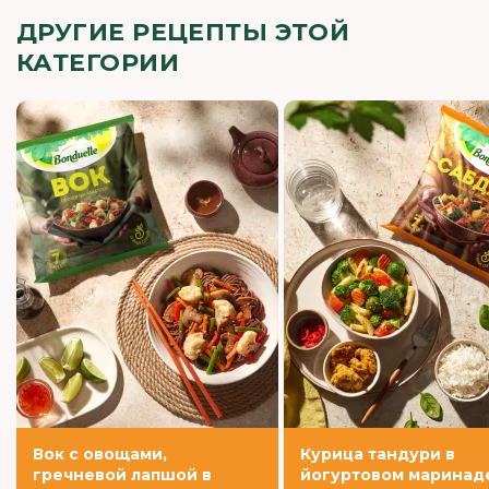
ДРУГИЕ РЕЦЕПТЫ ЭТОЙ
КАТЕГОРИИ
Вок с овощами,
Курица тандури в
гречневой лапшой в
йогуртовом маринаде