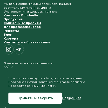
Мы вдохновляем людей расширять рацион
растительным питанием для их
благополучия и здоровья планеты
Компания Bonduelle
Продукция
Социальные проекты
Для профессионалов
Рецепты
Блог
Карьера
Контакты и обратная связь
Пользовательское соглашение
KK
RU
Этот сайт использует cookie для хранения данных.
Продолжая использовать сайт, вы даете согласие
Приветствуется копирование и размещение
на работу с данными файлами.
материалов при условии сохранения ссылки на наш
сайт
Принять и закрыть
Подробнее
© 2026 Bonduelle Казахстан
Создание сайта