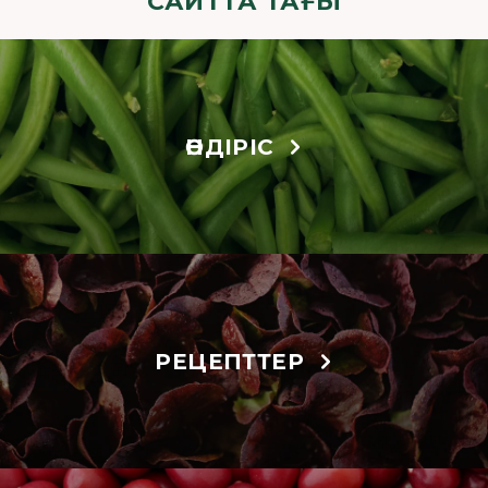
САЙТТА ТАҒЫ
ӨНДІРІС
РЕЦЕПТТЕР