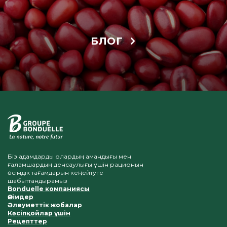
БЛОГ
Біз адамдарды олардың амандығы мен
ғаламшардың денсаулығы үшін рационын
өсімдік тағамдарын кеңейтуге
шабыттандырамыз
Bonduelle компаниясы
Өнімдер
Әлеуметтік жобалар
Кәсіпқойлар үшін
Рецепттер