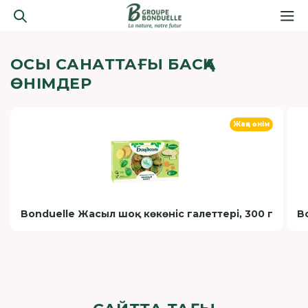
ОСЫ САНАТТАҒЫ БАСҚА
ӨНІМДЕР
Жаңа өнім
Bonduelle Жасыл шоқ көкөніс галеттері, 300 г
B