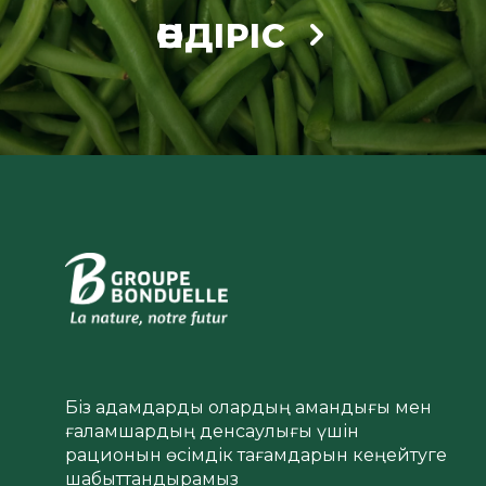
ӨНДІРІС
Біз адамдарды олардың амандығы мен
ғаламшардың денсаулығы үшін
рационын өсімдік тағамдарын кеңейтуге
шабыттандырамыз