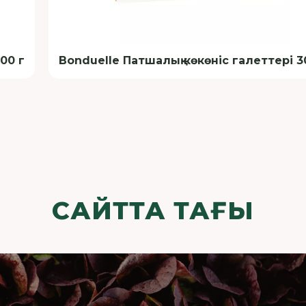
00 г
Bonduelle Патшалық көкөніс галеттері 3
САЙТТА ТАҒЫ