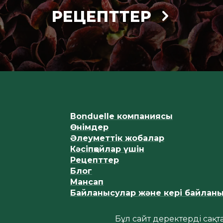
РЕЦЕПТТЕР
Bonduelle компаниясы
Өнімдер
Әлеуметтік жобалар
Кәсіпқойлар үшін
Рецепттер
Блог
Мансап
Байланысулар және кері байлан
Бұл сайт деректерді сақ