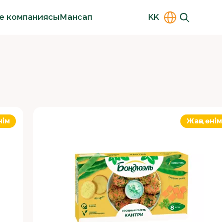
le компаниясы
Мансап
KK
нім
Жаңа өнім