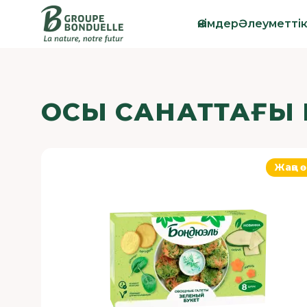
Өнімдер
Әлеуметті
ОСЫ САНАТТАҒЫ 
Жаңа ө