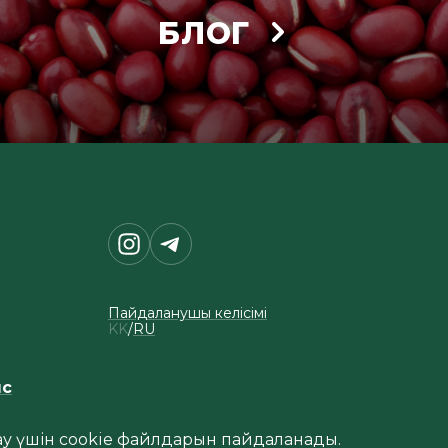
БЛОГ
Пайдаланушы келісімі
KK
RU
ыс
тау үшін cookie файлдарын пайдаланады.