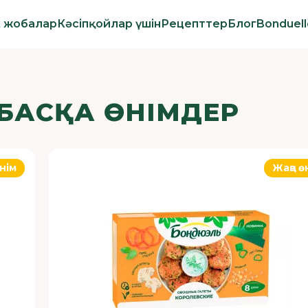
к жобалар
Кәсіпқойлар үшін
Рецепттер
Блог
Bonduel
БАСҚА ӨНІМДЕР
нім
Жаңа ө