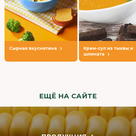
Сырная вкуснятина
Крем-суп из тыквы и
шпината
ЕЩЁ НА САЙТЕ