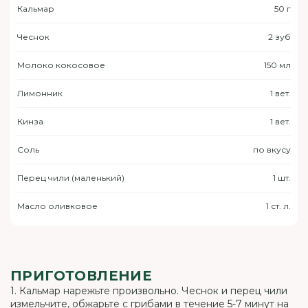
Кальмар
50 г
Чеснок
2 зуб
Молоко кокосовое
150 мл
Лимонник
1 вет.
Кинза
1 вет.
Соль
по вкусу
Перец чили (маленький)
1 шт.
Масло оливковое
1 ст. л.
ПРИГОТОВЛЕНИЕ
1. Кальмар нарежьте произвольно. Чеснок и перец чили
измельчите, обжарьте с грибами в течение 5-7 минут на